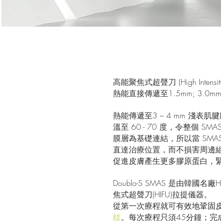
高能聚焦式超聲刀 (High Inten
熱能直接傳遞至1.5mm; 3.0
熱能傳遞至3 – 4 mm 淺表肌腱膜系統
溫至 60 - 70 度，令整個
膜層為基礎連結，所以當 SMA
直達治療位置，而不損害周邊組織，
促進皮膚產生更多膠原蛋白，
Doublo-S SMAS 是由韓國名
焦式超聲刀(HIFU)拉提儀器。
從第一次療程就可有效地鞏固
紋
。每次療程只須45分鐘；完