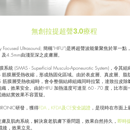
無創拉提超聲3.0療程
sity Focused Ultrasound; 簡稱”HIFU”)是將超聲波能量
mm 及4.5mm由淺至深之皮膚層。
 (SMAS - Superficial Musculo-Aponeurotic Syst
 SMAS 筋膜層受熱收縮，形成熱固化區域。由於表皮層、真皮層、脂
S 筋膜層受熱收縮時，會令整個結締組織同時拉緊，達致拉皮除皺效果。
效果安全。由於HIFU 加熱溫度可達至 60 - 70 度，比市面一
緊緻結實效果不容置疑。
廠HIRONIC研發，獲得
FDA，KFDA及CE安全認證
，是現時在市面上
皮膚及肌肉系統，解決衰老肌膚下垂問題，效果自然持久，
即時
成後，效果立見。