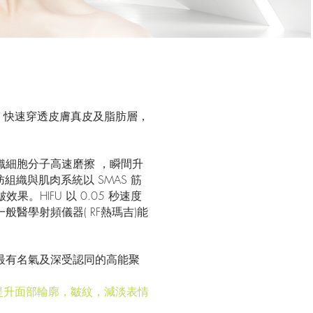
聚焦於單一點，快速穿透皮膚真皮及脂肪層，
em)，令其組織細胞分子高速磨擦 ，瞬間升
肪組織與肌肉系統以 SMAS 筋
HIFU 以 0.05 秒速度
般醫學射頻儀器( RF熱瑪吉)能
最有名氣及深受認同的高能聚
提升面部輪廓，皺紋，減淡表情