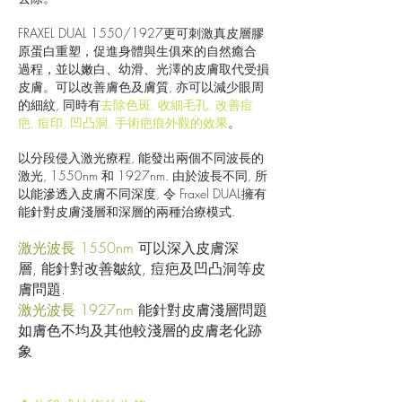
FRAXEL DUAL 1550/1927更可刺激真皮層膠
原蛋白重塑，促進身體與生俱來的自然癒合
過程，並以嫩白、幼滑、光澤的皮膚取代受損
皮膚。可以改善膚色及膚質, 亦可以減少眼周
的細紋, 同時有
去除色斑, 收細毛孔, 改善痘
疤, 痘印, 凹凸洞, 手術疤痕外觀的效果
。
以分段侵入激光療程, 能發出兩個不同波長的
激光, 1550nm 和 1927nm. 由於波長不同, 所
以能滲透入皮膚不同深度, 令 Fraxel DUAL擁有
能針對皮膚淺層和深層的兩種治療模式.
激光波長 1550nm
可以深入皮膚深
層, 能針對改善皺紋, 痘疤及凹凸洞等皮
膚問題.
激光波長 1927nm
能針對皮膚淺層問題
如膚色不均及其他較淺層的皮膚老化跡
象