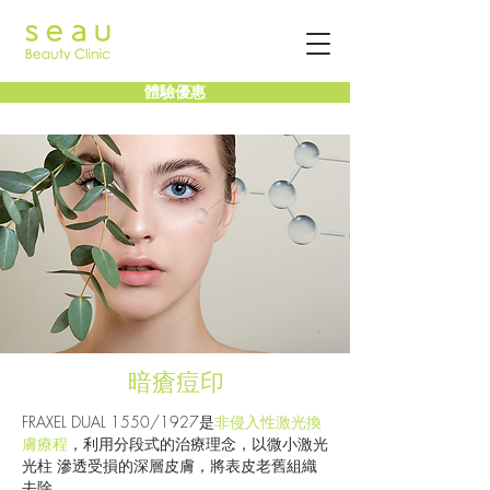
體驗優惠
暗瘡痘印
FRAXEL DUAL 1550/1927是
非侵入性激光換
膚療程
，利用分段式的治療理念，以微小激光
光柱 滲透受損的深層皮膚，將表皮老舊組織
去除。