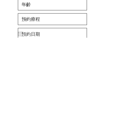
我閱讀和同意 私隱政策及使用
條款
查看使用條款
本人願意日後收取有關 Seau
Beauty 的推廣優惠資訊
Send