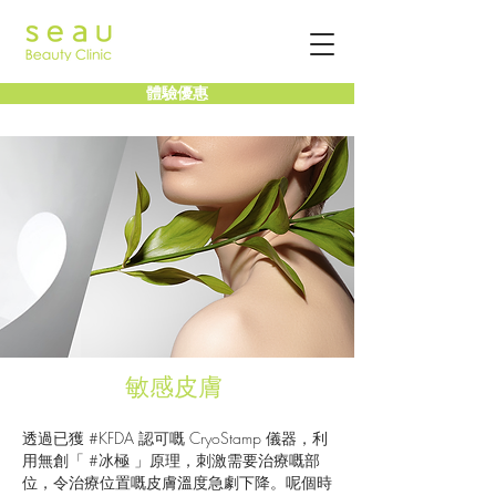
體驗優惠
敏感皮膚
透過已獲 #KFDA 認可嘅 CryoStamp 儀器，利
用無創「 #冰極 」原理，刺激需要治療嘅部
位，令治療位置嘅皮膚溫度急劇下降。呢個時