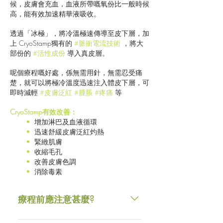
候，皮膚會充血，血液所帶嘅氧份比一般時候
高，能有效加速精華液吸收。
透過「冰極」，將冷溫極速傳導至皮下層，加
上 CryoStamp獨有的
#脈衝電流技術
，將大
部份的
#活性成份
導入真皮層。
呢個療程嘅好處，係無需用針，無需忍受痛
楚，就可以將極冷溫度迅速注入體皮下層，可
即時減輕
#皮膚泛紅 #腫脹 #疼痛
等
CryoStamp有效改善：
•
增加淋巴及血液循環
•
迅速舒緩皮膚泛紅灼熱
•
緊緻肌膚
•
收縮毛孔
•
改善皮膚色調
•
消除毒素
療程前應注意甚麼?
療程前兩週切勿進行果酸換膚，避