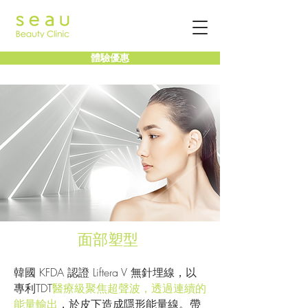
體驗優惠
面部塑型
韓國 KFDA 認證 Liftera V 無針埋線，以
專利TDT
醫療級聚焦超聲波，透過連續的
能量輸出
，於皮下造成隱形能量線。帶