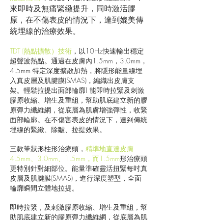
來即時及無痛緊緻提升，同時激活膠
原，在不傷表皮的情況下，達到媲美傳
統埋線的治療效果。
TDT (熱點擴散）技術
，以10Hz快速輸出穩定
超聲波熱點。通過在皮膚內1.5mm，3.0mm，
4.5mm 特定深度擴散加熱，將隱形能量線埋
入真皮層及肌腱膜(SMAS)，編織出皮膚支
架。輕鬆拉提出面部輪廓! 能即時拉緊及刺激
膠原收縮、增生及重組，幫助肌底建立新的膠
原彈力纖維網，從底層為肌膚增強彈性，收緊
面部輪廓。在不傷害表皮的情況下，達到傳統
埋線的緊緻、除皺、拉提效果。
三款筆狀形柱形治療頭，
精準地直達皮膚
4.5mm、3.0mm、1.5mm，而1.5mm
形治療頭
更特別針對細部位。能量準確靈活扭緊每吋真
皮層及肌腱膜(SMAS)，進行深度塑型，全面
輪廓瞬間立體地拉提。
即時拉緊，及刺激膠原收縮、增生及重組，幫
助肌底建立新的膠原彈力纖維網，從底層為肌