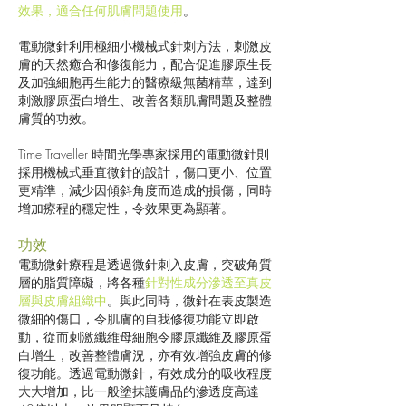
效果，適合任何肌膚問題使用
。
電動微針利用極細小機械式針刺方法，刺激皮
膚的天然癒合和修復能力，配合促進膠原生長
及加強細胞再生能力的醫療級無菌精華，達到
刺激膠原蛋白增生、改善各類肌膚問題及整體
膚質的功效。
Time Traveller 時間光學專家採用的電動微針則
採用機械式垂直微針的設計，傷口更小、位置
更精準，減少因傾斜角度而造成的損傷，同時
增加療程的穩定性，令效果更為顯著。
功效
電動微針療程是透過微針刺入皮膚，突破角質
層的脂質障礙，將各種
針對性成分滲透至真皮
層與皮膚組織中
。與此同時，微針在表皮製造
微細的傷口，令肌膚的自我修復功能立即啟
動，從而刺激纖維母細胞令膠原纖維及膠原蛋
白增生，改善整體膚況，亦有效增強皮膚的修
復功能。透過電動微針，有效成分的吸收程度
大大增加，比一般塗抹護膚品的滲透度高達