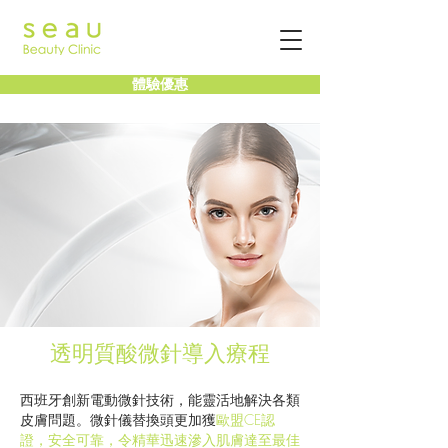
體驗優惠
透明質酸微針導入療程
西班牙創新電動微針技術，能靈活地解決各類
皮膚問題。微針儀替換頭更加獲
歐盟CE認
證，安全可靠，令精華迅速滲入肌膚達至最佳