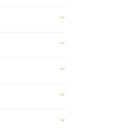
。
。
。
。
。