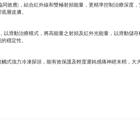
(光電協同效應)，結合紅外線和雙極射頻能量，更精準控制治療深度
塑底層皮膚。
M技術，以滑動治療模式，將高能量之射頻及紅外光能量，以滑動儲
能的穩定性。
接觸式強力冷凍探頭，能有效保護及輕度遲鈍感痛神經末梢，大
避免過度日曬。服用藥物或懷孕應事先徵詢專業註冊西醫的建議