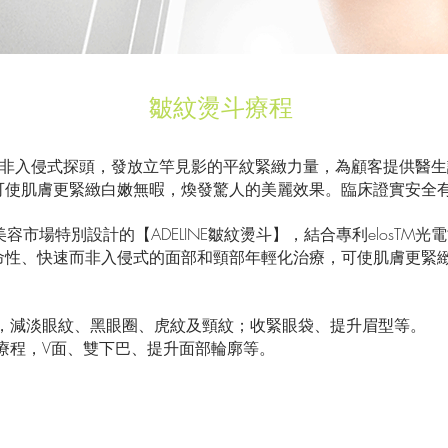
皺紋燙斗療程
的非入侵式探頭，發放立竿見影的平紋緊緻力量，為顧客提供醫
可使肌膚更緊緻白嫩無暇，煥發驚人的美麗效果。臨床證實安全
為專業美容市場特別設計的【ADELINE皺紋燙斗】，結合專利elosTM光
命性、快速而非入侵式的面部和頸部年輕化治療，可使肌膚更緊
程，減淡眼紋、黑眼圈、虎紋及頸紋；收緊眼袋、提升眉型等。
脂療程，V面、雙下巴、提升面部輪廓等。