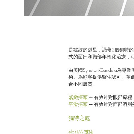
是皺紋的剋星，憑藉2個獨特
式的面部和頸部年輕化治療，
由美國Syneron-Candela
術。為顧客提供醫生認可、革
合不同膚質。
緊緻探頭
─ 有效針對眼部療
平滑探頭
─ 有效針對面部溶
獨特之處
elosTM 技術